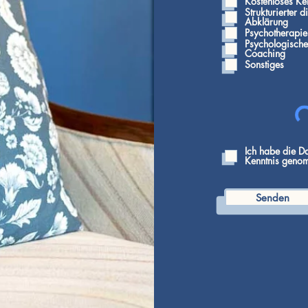
Kostenloses Ken
Strukturierter 
Abklärung
Psychotherapie
Psychologische
Coaching
Sonstiges
Ich habe die D
Kenntnis geno
Senden