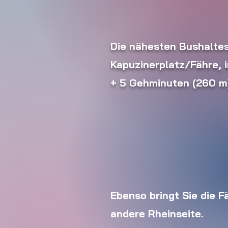
Die nähesten Bushaltes
Kapuzinerplatz/Fähre, 
+ 5 Gehminuten (260 m
Ebenso bringt Sie die F
andere Rheinseite.