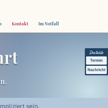
n
Kontakt
Im Notfall
hrt
Termin
Nachricht
en.
mpliziert sein.