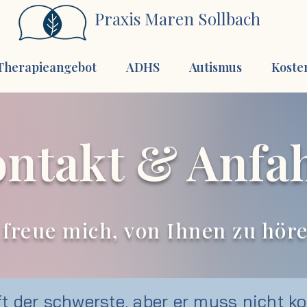
Praxis Maren Sollbach
Therapieangebot
ADHS
Autismus
Koste
ntakt & Anfa
 freue mich, von Ihnen zu hör
oft der schwerste, aber er muss nicht ko