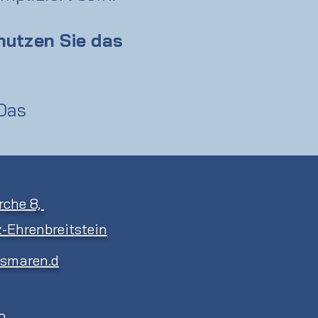
 nutzen Sie das
 Das
rche 8,
-Ehrenbreitstein
ismaren.d