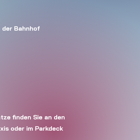
t der Bahnhof
tze finden Sie an den
xis oder im Parkdeck