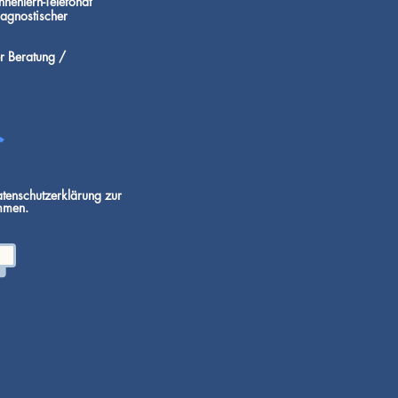
nenlern-Telefonat
diagnostischer
r Beratung /
atenschutzerklärung zur
mmen.